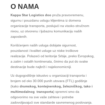
O NAMA
Kappa Star Logistics doo
pruža pravovremenu,
sigurnu i pouzdanu uslugu klijentima iz domena
organizacije transporta, poslujući na visoko-stručnom
nivou, uz otvorenu i ljubaznu komunikaciju naših
zaposlenih.
Korišćenjem naših usluga dobijate sigurnost,
pouzdanost i kvalitet usluge uz niske troškove
realizacije. Polazeći od teritorije Srbije, preko Evropskog,
a zatim i ostalih kontinenata, činimo da put do svake
destinacije bude najbrži i najekonomicniji.
Uz dugogodišnje iskustvo u organizaciji transporta i
brojem od oko 30.000 punih utovara (FTL) godišnje
(kako
drumskog, kontejnerskog, železničkog, tako i
multimodalnog transporta
) spremni smo da
odgovorimo na sve vaše zahteve i potrebe
zadovoljavajući sve standarde savremenog poslovanja.